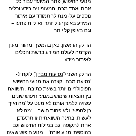
מנועי החיפוש, פתח המיועד עבור כל
אחת ואחד מכם, המעוניינים בידע וכלים
נוספים על-מנת להתמודד עם איתור
המידע באופן יעיל יותר, ואולי תופתעו –
וגם באופן קל יותר.
החלק הראשון, כאן בהמשך, מהווה מעין
הקדמה לעולם המידע ברשת והכלים
לאיתור מידע.
החלק השני ('
נסיעות מבחן
') לוקח ל-
'נסיעת מבחן' קצרה את מנועי החיפוש
הפופולריים יותר בשעת כתיבתו. השוואה
בין תוצאות שימוש במנועי חיפוש שונים
עשויה ללמד אותנו לא מעט על 'מה ואיך
כן לחפש', ולא פחות חושב – 'מה לא'
לעשות. בחינה השוואתית זו תתעדכן
אחת לתקופה, גם במילות החיפוש וגם
בהוספת 'מנוע אורח' – מנוע חיפוש שאינו