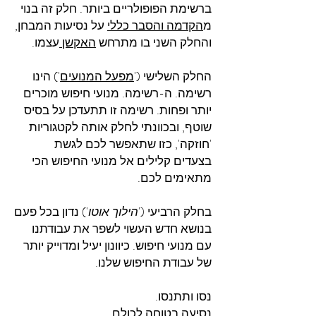
ברשימת הפופולריים ביותר. חלק זה בנוי
מ
הקדמה והסבר כללי
על נסיעות המבחן,
והחלק השני בו מתרחש
האקשן
עצמו.
החלק השלישי ('
מפעל המנועים
') הינו
רשימה. ה-רשימה. מנועי חיפוש מוכרים
יותר ופחות. רשימה זו תתעדכן על בסיס
שוטף, ובכוונתי לחלק אותה לקטגוריות
'חוזקה', כזו שתאפשר לכם לגשת
בצעדים קלילים אל מנועי החיפוש הכי
מתאימים לכם.
בחלק הרביעי ('
הילוך אוטו
') נדון בכל פעם
בנושא חדש העשוי לשפר את עבודתנו
עם מנועי חיפוש. כיוונון יעיל ומדוייק יותר
של עבודת החיפוש שלנו.
נסו ותתנסו.
נסיעה בטוחה לכולם.