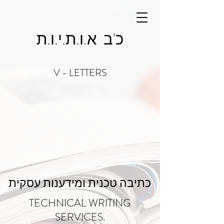
כ'ב א.ו.ת.י.ו.ת
V - LETTERS
כתיבה טכנית ומידענות עסקית
TECHNICAL WRITING
SERVICES.