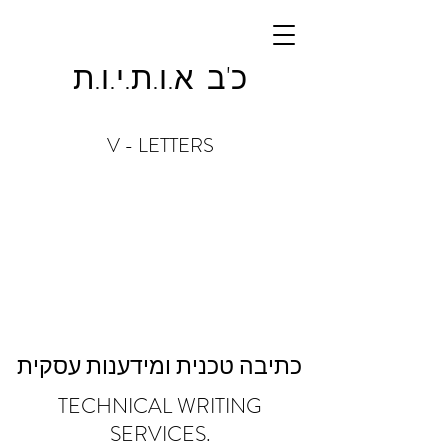
כ'ב א.ו.ת.י.ו.ת
V - LETTERS
כתיבה טכנית ומידענות עסקית
TECHNICAL WRITING
SERVICES.