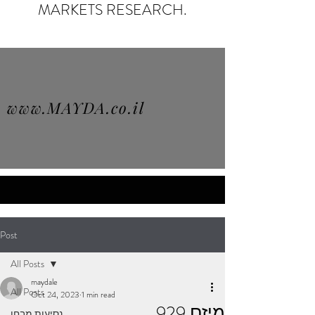
MARKETS RESEARCH.
www.MAYDA.co.il
Post
All Posts
maydale
All Posts
Oct 24, 2023
1 min read
מיזם 929
נסיעות מבחן