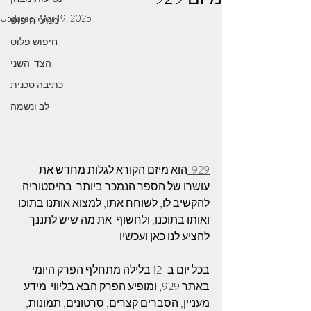
Updated:
Mar 19, 2025
מנועי חיפוש
חיפוש פלוס
הצד_השני
כתיבה טכנית
לב ונשמה
929  
הוא מיזם הקורא לגלות מחדש את 
עושרו של הספר הנמכר ביותר  בהיסטוריה. 
להקשיב לו, לשוחח אתו, למצוא אותנו בתוכו 
ואותו בתוכנו, ולחשוף  את מה שיש לתננך 
להציע לנו כאן ועכשיו
בכל יום ב-12 בלילה מתחלף הפרק היומי 
באתר 929, ומופיע הפרק הבא בליווי  מידע 
מעניין, הסברים קצרים, סרטונים, תמונות, 